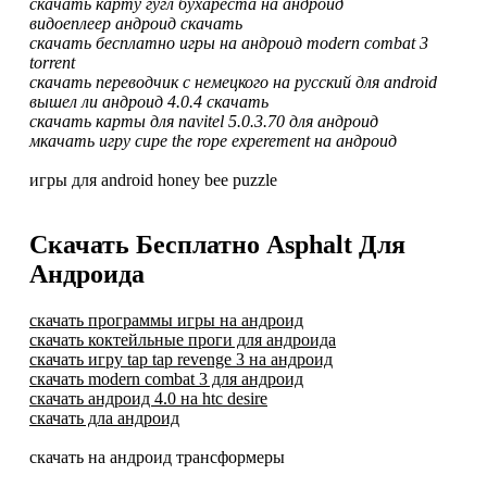
скачать карту гугл бухареста на андроид
видоеплеер андроид скачать
скачать бесплатно игры на андроид modern combat 3
torrent
скачать переводчик с немецкого на русский для android
вышел ли андроид 4.0.4 скачать
скачать карты для navitel 5.0.3.70 для андроид
мкачать игру cupe the rope experement на андроид
игры для android honey bee puzzle
Скачать Бесплатно Asphalt Для
Андроида
скачать программы игры на андроид
скачать коктейльные проги для андроида
скачать игру tap tap revenge 3 на андроид
скачать modern combat 3 для андроид
скачать андроид 4.0 на htc desire
скачать дла андроид
скачать на андроид трансформеры