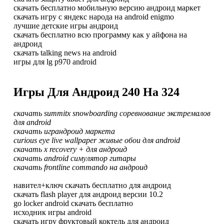
скачать бесплатно мобильную версию андроид маркет
скачать игру с яндекс народа на android enigmo
лучшие детские игры андроид
скачать бесплатно всю программу как у айфона на
андроид
скачать talking news на android
игры для lg p970 android
Игры Для Андроид 240 На 324
скачать summitx snowboarding соревнование экстремалов
для android
скачать играндроид маркета
curious eye live wallpaper живые обои для android
скачать x recovery + для андроид
скачать android симулятор гитары
скачать frontline commando на андроид
навител+ключ скачать бесплатно для андроид
скачать flash player для андроид версии 10.2
go locker android скачать бесплатно
исходник игры android
скачать игру фруктовый коктель для андроид