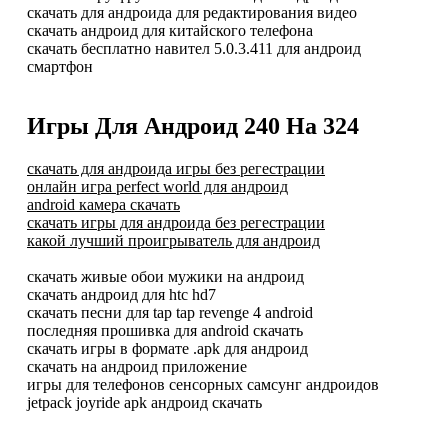
скачать для андроида для редактирования видео
скачать андроид для китайского телефона
скачать бесплатно навител 5.0.3.411 для андроид
смартфон
Игры Для Андроид 240 На 324
скачать для андроида игры без регестрации
онлайн игра perfect world для андроид
android камера скачать
скачать игры для андроида без регестрации
какой лучший проигрыватель для андроид
скачать живые обои мужики на андроид
скачать андроид для htc hd7
скачать песни для tap tap revenge 4 android
последняя прошивка для android скачать
скачать игры в формате .apk для андроид
скачать на андроид приложение
игры для телефонов сенсорных самсунг андроидов
jetpack joyride apk андроид скачать