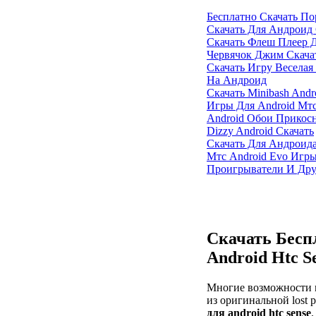
Бесплатно Скачать П
Скачать Для Андроид
Скачать Флеш Плеер 
Червячок Джим Скача
Скачать Игру Веселая
На Андроид
Скачать Minibash Andr
Игры Для Android Мтс
Android Обои Прикос
Dizzy Android Скачать
Скачать Для Андроида
Мтс Android Evo Игр
Проигрыватели И Дру
Скачать Бесп
Android Htc S
Многие возможности 
из оригинальной lost p
для android htc sense